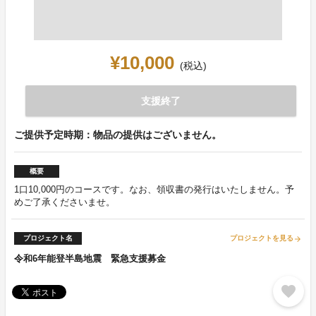
¥10,000
(税込)
支援終了
ご提供予定時期：物品の提供はございません。
概要
1口10,000円のコースです。なお、領収書の発行はいたしません。予
めご了承くださいませ。
プロジェクト名
プロジェクトを見る
arrow_forward
令和6年能登半島地震 緊急支援募金
favorite