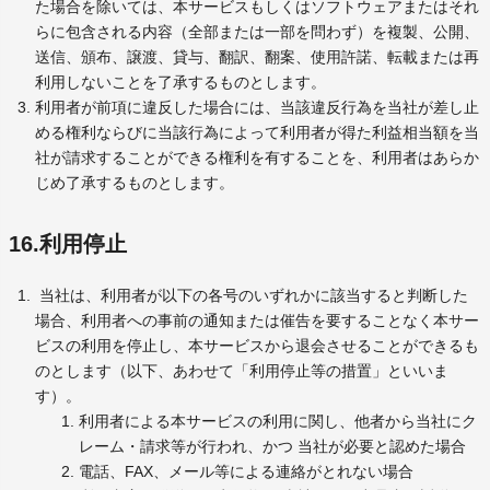
た場合を除いては、本サービスもしくはソフトウェアまたはそれ
らに包含される内容（全部または一部を問わず）を複製、公開、
送信、頒布、譲渡、貸与、翻訳、翻案、使用許諾、転載または再
利用しないことを了承するものとします。
利用者が前項に違反した場合には、当該違反行為を当社が差し止
める権利ならびに当該行為によって利用者が得た利益相当額を当
社が請求することができる権利を有することを、利用者はあらか
じめ了承するものとします。
16.利用停止
当社は、利用者が以下の各号のいずれかに該当すると判断した
場合、利用者への事前の通知または催告を要することなく本サー
ビスの利用を停止し、本サービスから退会させることができるも
のとします（以下、あわせて「利用停止等の措置」といいま
す）。
利用者による本サービスの利用に関し、他者から当社にク
レーム・請求等が行われ、かつ 当社が必要と認めた場合
電話、FAX、メール等による連絡がとれない場合