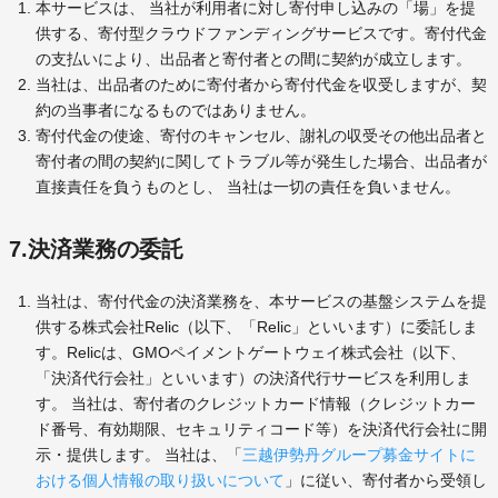
本サービスは、 当社が利用者に対し寄付申し込みの「場」を提
供する、寄付型クラウドファンディングサービスです。寄付代金
の支払いにより、出品者と寄付者との間に契約が成立します。
当社は、出品者のために寄付者から寄付代金を収受しますが、契
約の当事者になるものではありません。
寄付代金の使途、寄付のキャンセル、謝礼の収受その他出品者と
寄付者の間の契約に関してトラブル等が発生した場合、出品者が
直接責任を負うものとし、 当社は一切の責任を負いません。
7.決済業務の委託
当社は、寄付代金の決済業務を、本サービスの基盤システムを提
供する株式会社Relic（以下、「Relic」といいます）に委託しま
す。Relicは、GMOペイメントゲートウェイ株式会社（以下、
「決済代行会社」といいます）の決済代行サービスを利用しま
す。 当社は、寄付者のクレジットカード情報（クレジットカー
ド番号、有効期限、セキュリティコード等）を決済代行会社に開
示・提供します。 当社は、「
三越伊勢丹グループ募金サイトに
おける個人情報の取り扱いについて
」に従い、寄付者から受領し