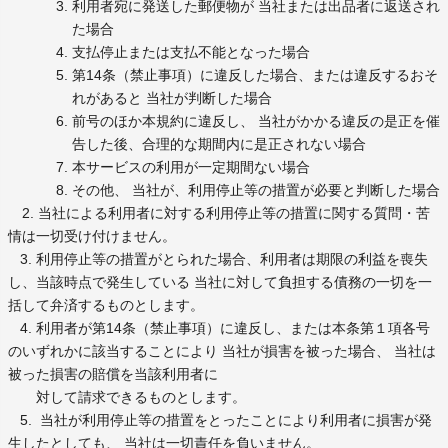
利用者宛に発送した郵便物が 当社または出品者に返送され
た場合
支払停止または支払不能となった場合
第14条（禁止事項）に違反した場合、または違反するおそ
れがあると 当社が判断した場合
前号のほか本規約に違反し、 当社がかかる違反の是正を催
告した後、合理的な期間内に是正されない場合
本サービスの利用が一定期間ない場合
その他、 当社が、利用停止等の措置が必要と判断した場合
2. 当社による利用者に対する利用停止等の措置に関する質問・苦
情は一切受け付けません。
3. 利用停止等の措置がとられた場合、利用者は期限の利益を喪失
し、当該時点で発生している 当社に対して負担する債務の一切を一
括して弁済するものとします。
4. 利用者が第14条（禁止事項）に違反し、または本条第１項各号
のいずれかに該当することにより 当社が損害を被った場合、 当社は
被った損害の賠償を当該利用者に
対して請求できるものとします。
5. 当社が利用停止等の措置をとったことにより利用者に損害が発
生したとしても、 当社は一切責任を負いません。