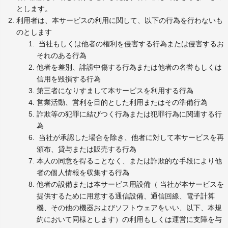
とします。
利用者は、本サービスの利用に関して、以下の行為を行わないも
のとします
当社もしくは他者の権利を侵害する行為または侵害するお
それのある行為
他者を差別、誹謗中傷する行為または他者の名誉もしくは
信用を毀損する行為
第三者になりすまして本サービスを利用する行為
営業活動、営利を目的とした利用またはその準備行為
詐欺等の犯罪に結びつく行為または犯罪行為に関連する行
為
当社が承認した場合を除き、他者に対して本サービスを再
頒布、貸与または販売する行為
本人の同意を得ることなく、または詐欺的な手段により他
者の個人情報を収集する行為
他者の設備または本サービス用設備（ 当社が本サービスを
提供するために用意する通信設備、通信回線、電子計算
機、その他の機器およびソフトウェアをいい、以下、本規
約において同様とします）の利用もしくは運営に支障を与