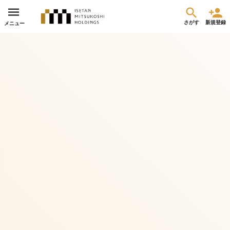
さがす
新規登録
メニュー
令和8年熊本地震 緊急支援募金
集まった金額
達成率
詳細
¥524,500
104%