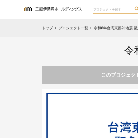
トップ
プロジェクト一覧
令和6年台湾東部沖地震 
chevron_right
chevron_right
令
このプロジェクト