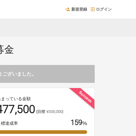
新規登録
ログイン
募金
とうございました。
Success
集まっている金額
477,500
¥300,000)
(目標
159
%
目標達成率