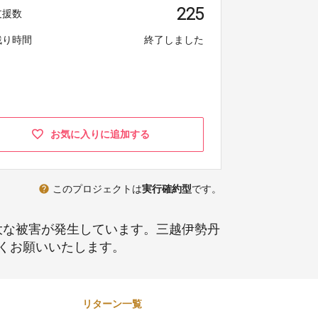
225
支援数
残り時間
終了しました
お気に入りに追加する
help
このプロジェクトは
実行確約型
です。
甚大な被害が発生しています。三越伊勢丹
くお願いいたします。
リターン一覧