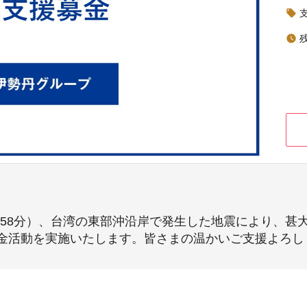
local_offer
watch_later
8時58分）、台湾の東部沖沿岸で発生した地震により、
金活動を実施いたします。皆さまの温かいご支援よろし