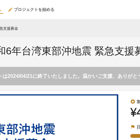
プロジェクトを始める
緊急支援募金
和6年台湾東部沖地震 緊急支援
は2024/04/21に終了いたしました。温かいご支援、ありが
stars
¥
flag