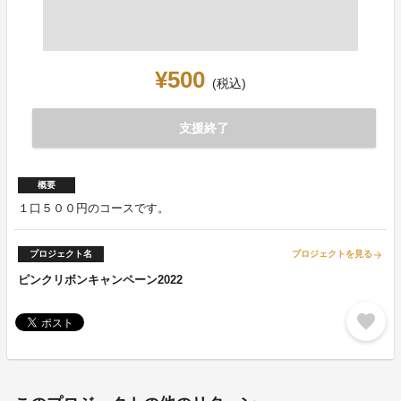
¥500
(税込)
支援終了
概要
１口５００円のコースです。
プロジェクト名
プロジェクトを見る
arrow_forward
ピンクリボンキャンペーン2022
favorite