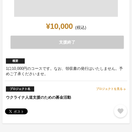
¥10,000
(税込)
支援終了
概要
1口10,000円のコースです。なお、領収書の発行はいたしません。予
めご了承くださいませ。
プロジェクト名
プロジェクトを見る
arrow_forward
ウクライナ人道支援のための募金活動
favorite