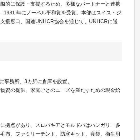
国際的に保護・支援するため、多様なパートナーと連携
 年、1981 年にノーベル平和賞を受賞。本部はスイス・ジ
支援窓口、国連UNHCR協会を通じて、UNHCRに送
所に事務所、3カ所に倉庫を設置。
援物資の提供、家庭ごとのニーズを満たすための現金給
アに拠点があり、スロバキアとモルドバはハンガリー多
（毛布、ファミリーテント、防寒キット、寝袋、衛生用