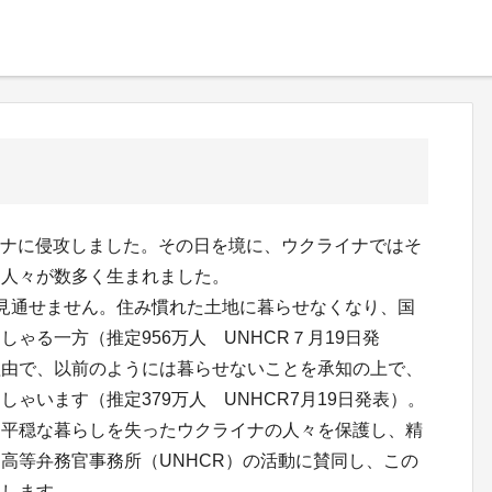
ライナに侵攻しました。その日を境に、ウクライナではそ
た人々が数多く生まれました。
見通せません。住み慣れた土地に暮らせなくなり、国
ゃる一方（推定956万人 UNHCR７月19日発
理由で、以前のようには暮らせないことを承知の上で、
ゃいます（推定379万人 UNHCR7月19日発表）。
り平穏な暮らしを失ったウクライナの人々を保護し、精
高等弁務官事務所（UNHCR）の活動に賛同し、この
たします。