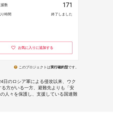
171
支援数
残り時間
終了しました
お気に入りに追加する
help
このプロジェクトは
実行確約型
です。
24日のロシア軍による侵攻以来、ウク
する方がいる一方、避難先よりも「安
ナの人々を保護し、支援している国連難