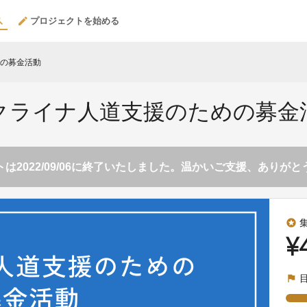
プロジェクトを始める
の募金活動
クライナ人道支援のための募金
は2022/09/06に終了いたしました。温かいご支援、ありが
stars
¥
flag