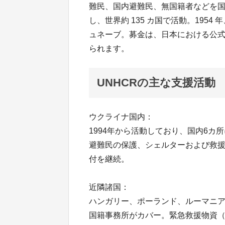
難民、国内避難民、無国籍者などを
し、世界約 135 カ国で活動。1954
ュネーブ。募金は、日本における公式
られます。
UNHCRの主な支援活動
ウクライナ国内：
1994年から活動しており、国内6カ
避難民の保護、シェルターおよび救
付を継続。
近隣諸国：
ハンガリー、ポーランド、ルーマニ
国籍事務所がカバー。緊急救援物資