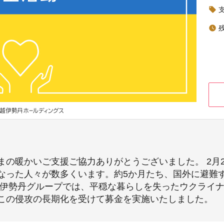
local_offer
watch_later
まの暖かいご支援ご協力ありがとうございました。 2月
なった人々が数多くいます。約5か月たち、国外に避難
越伊勢丹グループでは、平穏な暮らしを失ったウクライ
この侵攻の長期化を受けて募金を実施いたしました。