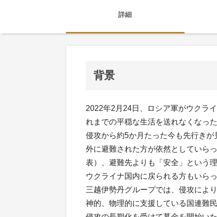
詳細
背景
2022年2月24日、ロシア軍がウク
れまでの平穏な生活を送れなくなっ
侵攻から約5か月たった今も先行きが
外に避難された方が依然としていらっし
表）、避難先よりも「安全」という
ウクライナ国内に戻られる方もいらっし
三越伊勢丹グループでは、侵攻によ
神的、物理的に支援している国連難民
侵攻の長期化を受けて募金を開始い